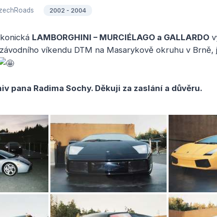
zechRoads
2002 - 2004
 ikonická
LAMBORGHINI – MURCIÉLAGO a GALLARDO
v
závodního víkendu DTM na Masarykově okruhu v Brně, j
iv pana Radima Sochy. Děkuji za zaslání a důvěru.