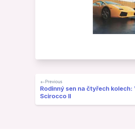
Navigace
Previous
pro
Rodinný sen na čtyřech kolech
Scirocco II
příspěvek