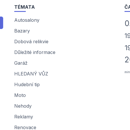
TÉMATA
Č
Autosalony
0
Bazary
1
Dobová relikvie
1
Důležité informace
2
Garáž
min
HLEDANÝ VŮZ
Hudební tip
Moto
Nehody
Reklamy
Renovace