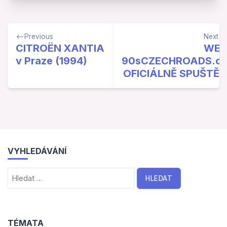
Navigace
Previous
Next
pro
CITROËN XANTIA
WEB
v Praze (1994)
90sCZECHROADS.cz
příspěvek
OFICIÁLNĚ SPUŠTĚN
VYHLEDÁVÁNÍ
Vyhledávání
TÉMATA