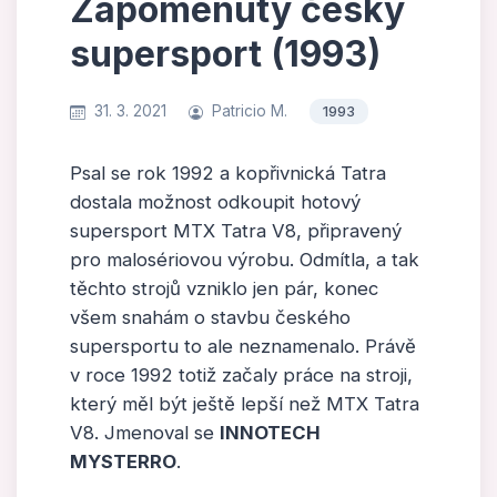
Zapomenutý český
supersport (1993)
31. 3. 2021
Patricio M.
1993
Psal se rok 1992 a kopřivnická Tatra
dostala možnost odkoupit hotový
supersport MTX Tatra V8, připravený
pro malosériovou výrobu. Odmítla, a tak
těchto strojů vzniklo jen pár, konec
všem snahám o stavbu českého
supersportu to ale neznamenalo. Právě
v roce 1992 totiž začaly práce na stroji,
který měl být ještě lepší než MTX Tatra
V8. Jmenoval se
INNOTECH
MYSTERRO
.